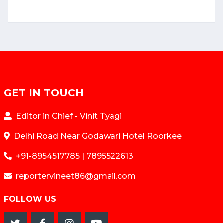
GET IN TOUCH
Editor in Chief - Vinit Tyagi
Delhi Road Near Godawari Hotel Roorkee
+91-8954517785 | 7895522613
reportervineet86@gmail.com
FOLLOW US