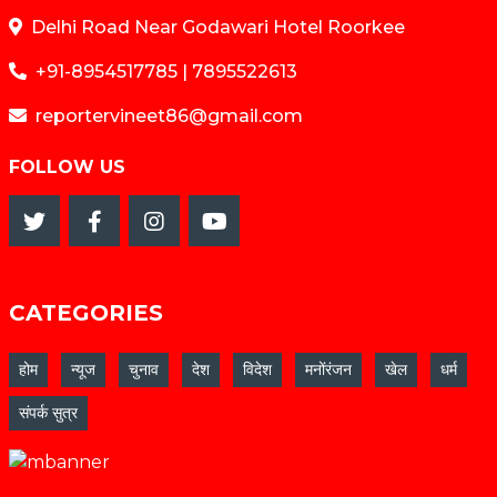
Delhi Road Near Godawari Hotel Roorkee
+91-8954517785 | 7895522613
reportervineet86@gmail.com
FOLLOW US
CATEGORIES
होम
न्यूज
चुनाव
देश
विदेश
मनोंरंजन
खेल
धर्म
संपर्क सुत्र